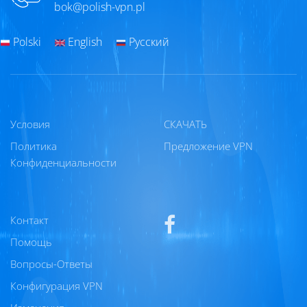
bok@polish-vpn.pl
Polski
English
Русский
Условия
СКАЧАТЬ
Политика
Предложение VPN
Конфиденциальности
Контакт
Помощь
Вопросы-Ответы
Конфигурация VPN