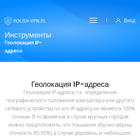
Вход
VPN
Инструменты
Геолокация IP-
адреса
Геолокация IP-адреса
Геолокация IP-адреса, т.е. определение
географического положения компьютера или другого
сетевого устройства по его IP-адресу не является 100%
точным. В то время как в случае крупных городов
можно предположить, что показания обычно верны
(точность 85-90%), в случае деревень и небольших