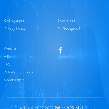
Bedingungen
Download
Privacy Policy
VPN-Angebot
Kontakt
Hilfe
FAQ
VPN-Konfiguration
Änderungen
Copyright © 2022-2022
Polish-VPN.pl
All Rights